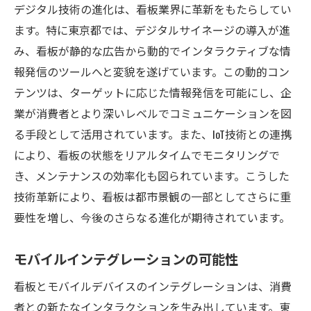
デジタル技術の進化は、看板業界に革新をもたらしてい
都市空間におけるデジタル看板の役割
ます。特に東京都では、デジタルサイネージの導入が進
コンテンツ配信の柔軟性とスピード
み、看板が静的な広告から動的でインタラクティブな情
顧客との対話を生むインタラクティブ技術
報発信のツールへと変貌を遂げています。この動的コン
デジタル看板の費用対効果の分析
テンツは、ターゲットに応じた情報発信を可能にし、企
看板は広告だけじゃない顧客との新たな接点を
業が消費者とより深いレベルでコミュニケーションを図
生む技術
る手段として活用されています。また、IoT技術との連携
顧客体験を向上させる看板の活用法
により、看板の状態をリアルタイムでモニタリングで
き、メンテナンスの効率化も図られています。こうした
ブランドストーリーを伝えるデジタル看板
技術革新により、看板は都市景観の一部としてさらに重
地域コミュニティと看板の関係性
要性を増し、今後のさらなる進化が期待されています。
非接触型インタラクションの重要性
看板を通じたユーザーフィードバックの収
モバイルインテグレーションの可能性
集
看板とモバイルデバイスのインテグレーションは、消費
パーソナライズ化された広告メッセージ
者との新たなインタラクションを生み出しています。東