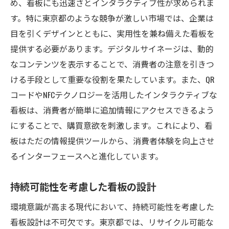
め、看板にも迅速さとインタラクティブ性が求められま
割
す。特に東京都のような競争が激しい市場では、企業は
ターゲット市場に応じた看板デザイン
目を引くデザインとともに、実用性を兼ね備えた看板を
クリエイティブなコンテンツで注目を集め
提供する必要があります。デジタルサイネージは、動的
る
なコンテンツを表示することで、消費者の注意を引きつ
ける手段として重要な役割を果たしています。また、QR
東京都で生まれる看板を通じた新しいビジネス
コードやNFCテクノロジーを活用したインタラクティブな
チャンス
看板は、消費者が簡単に追加情報にアクセスできるよう
デジタル看板のサブスクリプションモデル
にすることで、購買意欲を刺激します。これにより、看
新興企業にとっての看板市場の魅力
板はただの情報提供ツールから、消費者体験を向上させ
スタートアップが看板を活用する方法
るインターフェースへと進化しています。
地域密着型ビジネスの可能性
インフルエンサーを活用したプロモーショ
持続可能性を考慮した看板の設計
ン
環境意識が高まる現代において、持続可能性を考慮した
新たな広告市場としてのデジタル看板
看板設計は不可欠です。東京都では、リサイクル可能な