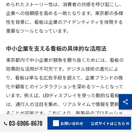
められたストーリー性は、消費者の共感を呼び起こし、
企業への信頼感を高める一助となります。東京都の多様
性を背景に、看板は企業のアイデンティティを体現する
重要なツールとなっています。
中小企業を支える看板の具体的な活用法
東京都内で中小企業が競争を勝ち抜くためには、看板の
効果的な活用が不可欠です。デジタル技術の進化によ
り、看板は単なる広告手段を超えて、企業ブランドの強
化や顧客とのインタラクションを深めるツールとなって
います。例えば、LEDディスプレイを使った動的な看板
は、通行人の注目を集め、リアルタイムで情報を更新す
ることが可能です。これにより、新製品のプロモーショ
ンや季節ごとのキャンペーンに柔軟に対応できるので
03-6906-8670
お問い合わせ
公式サイトはこちら
す。また、インタラクティブなデジタル看板は、QRコー