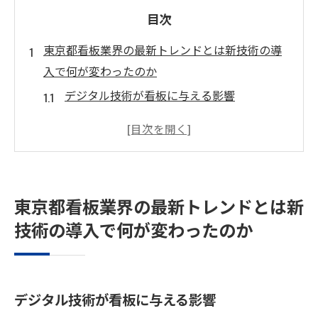
目次
東京都看板業界の最新トレンドとは新技術の導
入で何が変わったのか
デジタル技術が看板に与える影響
モバイルインテグレーションの可能性
現代の消費者が求める看板の新しい形
持続可能性を考慮した看板の設計
AIが看板デザインに与える革新
東京都看板業界の最新トレンドとは新
地域特性に応じたカスタマイズトレンド
技術の導入で何が変わったのか
インタラクティブデジタル看板が東京都で注目
される理由
消費者エンゲージメントの向上
デジタル技術が看板に与える影響
リアルタイムデータ活用のメリット