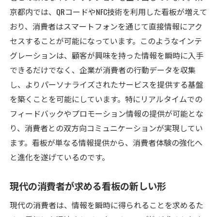
LEDディスプレイが東京都の看板業界に与える影
京都内では、QRコードやNFC技術を利用した看板が増えて
響と可能性
おり、消費者はスマートフォンを通じて直接情報にアク
LED技術の進化とその利点
セスすることが可能になっています。このようなインテ
エネルギー効率を高めるLED看板
グレーションは、顧客が興味を持った情報を瞬時に入手
都市景観を変えるLEDの役割
できるだけでなく、企業が消費者の行動データを収集
し、よりパーソナライズされたサービスを提供する基盤
暗闇での視認性を向上させる技術
を築くことを可能にしています。特にリアルタイムでの
動的コンテンツによる視覚的効果
フィードバックやプロモーション情報の提供が可能とな
環境に優しい素材選びのトレンド
り、消費者との双方向コミュニケーションが実現してい
企業の成長を支える東京都内の看板活用事例を
ます。看板が単なる情報提供から、消費者体験の強化へ
紹介
と進化を遂げているのです。
成功事例に学ぶ看板戦略のヒント
地元企業が看板で実現したブランディング
現代の消費者が求める看板の新しい形
中小企業を支える看板の具体的な活用法
現代の消費者は、情報を瞬時に得られることを求めるた
イベントプロモーションにおける看板の役