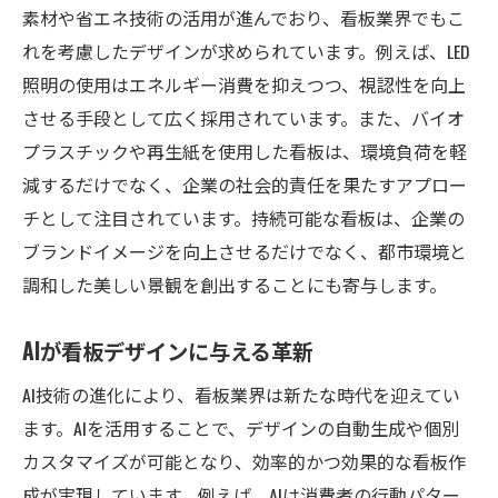
デジタル看板で視覚的インパクトを最大化する
素材や省エネ技術の活用が進んでおり、看板業界でもこ
方法
れを考慮したデザインが求められています。例えば、LED
高解像度ディスプレイの活用法
照明の使用はエネルギー消費を抑えつつ、視認性を向上
カラー理論を活かした目を引くデザイン
させる手段として広く採用されています。また、バイオ
プラスチックや再生紙を使用した看板は、環境負荷を軽
動きのあるグラフィックで引きつける
減するだけでなく、企業の社会的責任を果たすアプロー
没入型体験を提供する最新技術
チとして注目されています。持続可能な看板は、企業の
効果的なメッセージの伝え方
ブランドイメージを向上させるだけでなく、都市環境と
画面レイアウトの工夫で印象を残す
調和した美しい景観を創出することにも寄与します。
東京都看板業界の進化がもたらす未来の展望
スマートシティにおける看板の可能性
AIが看板デザインに与える革新
デジタル化が進む未来の広告手法
AI技術の進化により、看板業界は新たな時代を迎えてい
看板業界の国際的な競争力を高める要素
ます。AIを活用することで、デザインの自動生成や個別
新たなテクノロジーの導入とその影響
カスタマイズが可能となり、効率的かつ効果的な看板作
消費者行動の変化に応じた看板の役割
成が実現しています。例えば、AIは消費者の行動パター