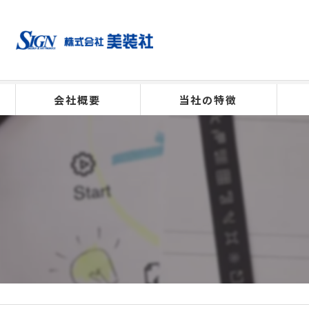
会社概要
当社の特徴
製作
施工
点検
デザイン
修理