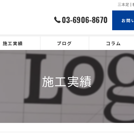
三本足 
03-6906-8670
お問
施工実績
ブログ
コラム
施工実績